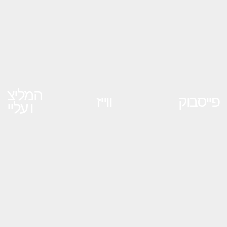
המליצ
פייסבוק
ווייז
ו עליי