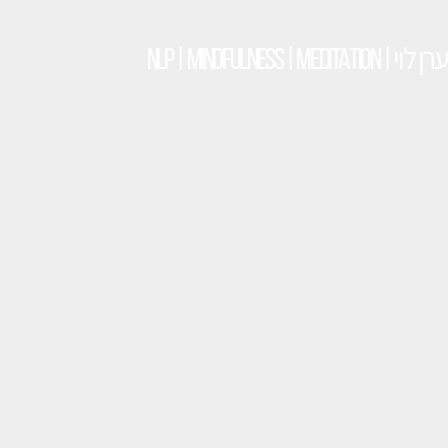
ערן לוי
| NLP | MINDFULNESS | MEDITATION