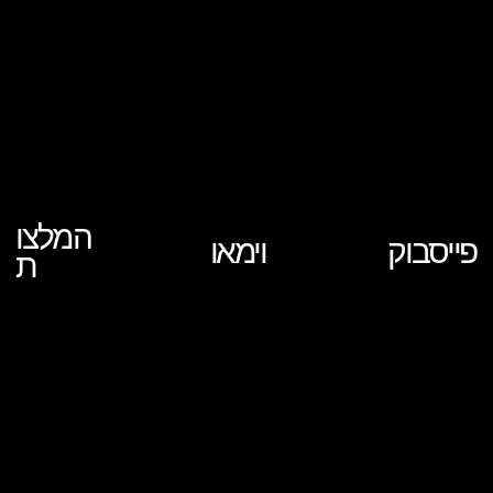
המלצו
פייסבוק
וימאו
ת