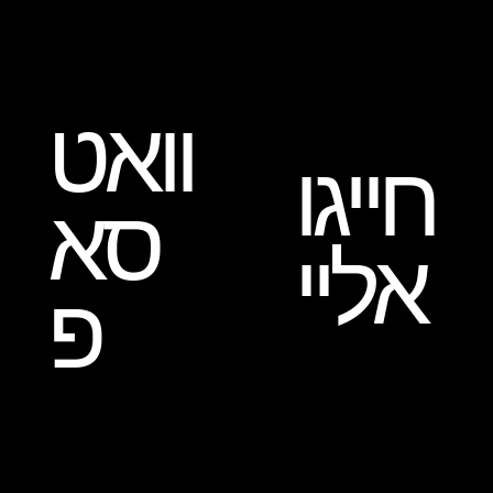
וואט
חייגו
סא
אליי
פ