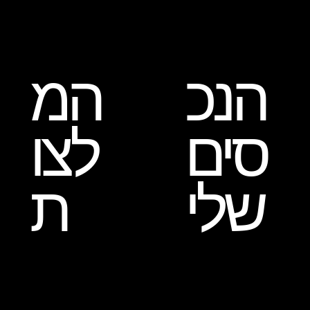
הנכ
המ
סים
לצו
שלי
ת