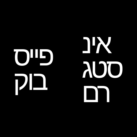
אינ
פייס
סטג
בוק
רם